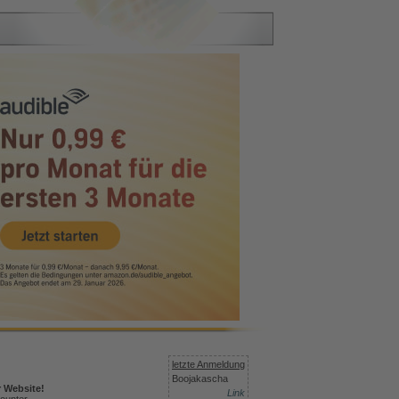
letzte Anmeldung
Boojakascha
r Website!
Link