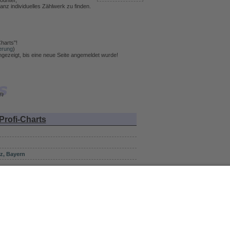
ounter,
anz individuelles Zählwerk zu finden.
harts"!
erung
)
angezeigt, bis eine neue Seite angemeldet wurde!
Profi-Charts
z, Bayern
Stand: 26.01.2024, 15:00
ränkt)
. Alle Rechte vorbehalten.