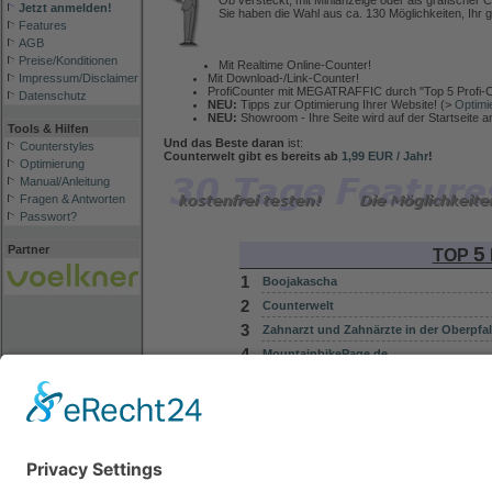
Ob versteckt, mit Minianzeige oder als grafischer C
Jetzt anmelden!
Sie haben die Wahl aus ca. 130 Möglichkeiten, Ihr g
Features
AGB
Preise/Konditionen
Mit Realtime Online-Counter!
Mit Download-/Link-Counter!
Impressum/Disclaimer
ProfiCounter mit MEGATRAFFIC durch "Top 5 Profi-C
Datenschutz
NEU:
Tipps zur Optimierung Ihrer Website! (>
Optimi
NEU:
Showroom - Ihre Seite wird auf der Startseite 
Tools & Hilfen
Und das Beste daran
ist:
Counterstyles
Counterwelt gibt es bereits ab
1,99 EUR / Jahr
!
Optimierung
Manual/Anleitung
Fragen & Antworten
Passwort?
5
Partner
TOP
1
Boojakascha
2
Counterwelt
3
Zahnarzt und Zahnärzte in der Oberpfal
4
MountainbikePage.de
5
sprice - smart price webhosting
Copyright © 2001-2012
alcado UG (haftungsbesch