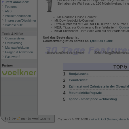
Ob versteckt, mit Minianzeige oder als grafischer C
Jetzt anmelden!
Sie haben die Wahl aus ca. 130 Möglichkeiten, Ihr g
Features
AGB
Preise/Konditionen
Mit Realtime Online-Counter!
Mit Download-/Link-Counter!
Impressum/Disclaimer
ProfiCounter mit MEGATRAFFIC durch "Top 5 Profi-C
Datenschutz
NEU:
Tipps zur Optimierung Ihrer Website! (>
Optimi
NEU:
Showroom - Ihre Seite wird auf der Startseite 
Tools & Hilfen
Und das Beste daran
ist:
Counterstyles
Counterwelt gibt es bereits ab
1,99 EUR / Jahr
!
Optimierung
Manual/Anleitung
Fragen & Antworten
Passwort?
5
Partner
TOP
1
Boojakascha
2
Counterwelt
3
Zahnarzt und Zahnärzte in der Oberpfal
4
MountainbikePage.de
5
sprice - smart price webhosting
Copyright © 2001-2012
alcado UG (haftungsbesch