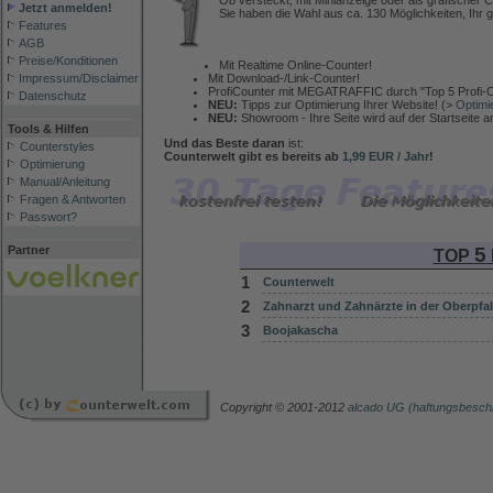
Ob versteckt, mit Minianzeige oder als grafischer C
Jetzt anmelden!
Sie haben die Wahl aus ca. 130 Möglichkeiten, Ihr g
Features
AGB
Preise/Konditionen
Mit Realtime Online-Counter!
Mit Download-/Link-Counter!
Impressum/Disclaimer
ProfiCounter mit MEGATRAFFIC durch "Top 5 Profi-C
Datenschutz
NEU:
Tipps zur Optimierung Ihrer Website! (>
Optimi
NEU:
Showroom - Ihre Seite wird auf der Startseite 
Tools & Hilfen
Und das Beste daran
ist:
Counterstyles
Counterwelt gibt es bereits ab
1,99 EUR / Jahr
!
Optimierung
Manual/Anleitung
Fragen & Antworten
Passwort?
5
Partner
TOP
1
Counterwelt
2
Zahnarzt und Zahnärzte in der Oberpfal
3
Boojakascha
Copyright © 2001-2012
alcado UG (haftungsbesch