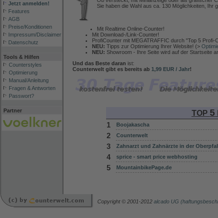
Ob versteckt, mit Minianzeige oder als grafischer C
Jetzt anmelden!
Sie haben die Wahl aus ca. 130 Möglichkeiten, Ihr g
Features
AGB
Preise/Konditionen
Mit Realtime Online-Counter!
Mit Download-/Link-Counter!
Impressum/Disclaimer
ProfiCounter mit MEGATRAFFIC durch "Top 5 Profi-C
Datenschutz
NEU:
Tipps zur Optimierung Ihrer Website! (>
Optimi
NEU:
Showroom - Ihre Seite wird auf der Startseite 
Tools & Hilfen
Und das Beste daran
ist:
Counterstyles
Counterwelt gibt es bereits ab
1,99 EUR / Jahr
!
Optimierung
Manual/Anleitung
Fragen & Antworten
Passwort?
5
Partner
TOP
1
Boojakascha
2
Counterwelt
3
Zahnarzt und Zahnärzte in der Oberpfal
4
sprice - smart price webhosting
5
MountainbikePage.de
Copyright © 2001-2012
alcado UG (haftungsbesch