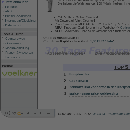
Ob versteckt, mit Minianzeige oder als grafischer C
Jetzt anmelden!
Sie haben die Wahl aus ca. 130 Möglichkeiten, Ihr g
Features
AGB
Preise/Konditionen
Mit Realtime Online-Counter!
Mit Download-/Link-Counter!
Impressum/Disclaimer
ProfiCounter mit MEGATRAFFIC durch "Top 5 Profi-C
Datenschutz
NEU:
Tipps zur Optimierung Ihrer Website! (>
Optimi
NEU:
Showroom - Ihre Seite wird auf der Startseite 
Tools & Hilfen
Und das Beste daran
ist:
Counterstyles
Counterwelt gibt es bereits ab
1,99 EUR / Jahr
!
Optimierung
Manual/Anleitung
Fragen & Antworten
Passwort?
5
Partner
TOP
1
Boojakascha
2
Counterwelt
3
Zahnarzt und Zahnärzte in der Oberpfal
4
sprice - smart price webhosting
Copyright © 2001-2012
alcado UG (haftungsbesch