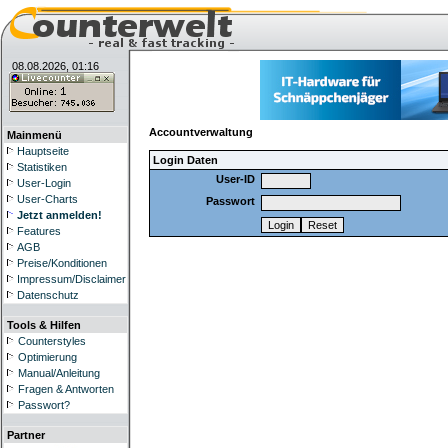
08.08.2026, 01:16
Accountverwaltung
Mainmenü
Hauptseite
Login Daten
Statistiken
User-ID
User-Login
User-Charts
Passwort
Jetzt anmelden!
Features
AGB
Preise/Konditionen
Impressum/Disclaimer
Datenschutz
Tools & Hilfen
Counterstyles
Optimierung
Manual/Anleitung
Fragen & Antworten
Passwort?
Partner