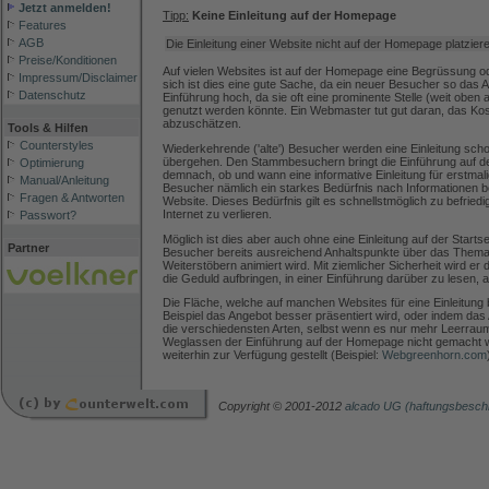
Jetzt anmelden!
Tipp:
Keine Einleitung auf der Homepage
Features
AGB
Die Einleitung einer Website nicht auf der Homepage platzier
Preise/Konditionen
Auf vielen Websites ist auf der Homepage eine Begrüssung oder
Impressum/Disclaimer
sich ist dies eine gute Sache, da ein neuer Besucher so das An
Datenschutz
Einführung hoch, da sie oft eine prominente Stelle (weit oben
genutzt werden könnte. Ein Webmaster tut gut daran, das Kos
abzuschätzen.
Tools & Hilfen
Counterstyles
Wiederkehrende ('alte') Besucher werden eine Einleitung sc
übergehen. Den Stammbesuchern bringt die Einführung auf d
Optimierung
demnach, ob und wann eine informative Einleitung für erstmal
Manual/Anleitung
Besucher nämlich ein starkes Bedürfnis nach Informationen b
Fragen & Antworten
Website. Dieses Bedürfnis gilt es schnellstmöglich zu befrie
Internet zu verlieren.
Passwort?
Möglich ist dies aber auch ohne eine Einleitung auf der Start
Partner
Besucher bereits ausreichend Anhaltspunkte über das Thema
Weiterstöbern animiert wird. Mit ziemlicher Sicherheit wird e
die Geduld aufbringen, in einer Einführung darüber zu lesen, 
Die Fläche, welche auf manchen Websites für eine Einleitung 
Beispiel das Angebot besser präsentiert wird, oder indem das
die verschiedensten Arten, selbst wenn es nur mehr Leerraum 
Weglassen der Einführung auf der Homepage nicht gemacht wer
weiterhin zur Verfügung gestellt (Beispiel:
Webgreenhorn.com
Copyright © 2001-2012
alcado UG (haftungsbesch